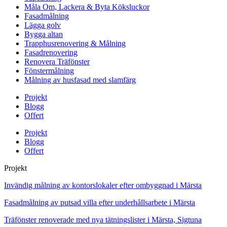
Måla Om, Lackera & Byta Köksluckor
Fasadmålning
Lägga golv
Bygga altan
Trapphusrenovering & Målning
Fasadrenovering
Renovera Träfönster
Fönstermålning
Målning av husfasad med slamfärg
Projekt
Blogg
Offert
Projekt
Blogg
Offert
Projekt
Invändig målning av kontorslokaler efter ombyggnad i Märsta
Fasadmålning av putsad villa efter underhållsarbete i Märsta
Träfönster renoverade med nya tätningslister i Märsta, Sigtuna