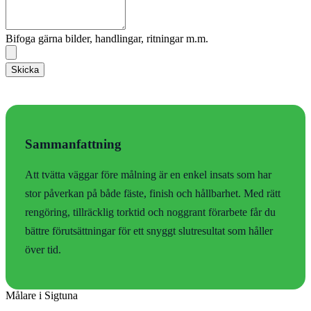
Bifoga gärna bilder, handlingar, ritningar m.m.
Skicka
Sammanfattning
Att tvätta väggar före målning är en enkel insats som har
stor påverkan på både fäste, finish och hållbarhet. Med rätt
rengöring, tillräcklig torktid och noggrant förarbete får du
bättre förutsättningar för ett snyggt slutresultat som håller
över tid.
Målare i Sigtuna