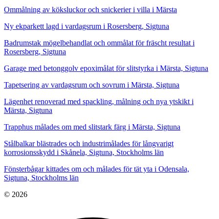
Ommålning av köksluckor och snickerier i villa i Märsta
Ny ekparkett lagd i vardagsrum i Rosersberg, Sigtuna
Badrumstak mögelbehandlat och ommålat för fräscht resultat i
Rosersberg, Sigtuna
Garage med betonggolv epoximålat för slitstyrka i Märsta, Sigtuna
Tapetsering av vardagsrum och sovrum i Märsta, Sigtuna
Lägenhet renoverad med spackling, målning och nya ytskikt i
Märsta, Sigtuna
Trapphus målades om med slitstark färg i Märsta, Sigtuna
Stålbalkar blästrades och industrimålades för långvarigt
korrosionsskydd i Skånela, Sigtuna, Stockholms län
Fönsterbågar kittades om och målades för tät yta i Odensala,
Sigtuna, Stockholms län
© 2026