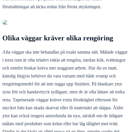
förutsättningar att täcka redan från första strykningen.
Olika väggar kräver olika rengöring
Alla väggar ska inte behandlas på exakt samma sätt. Målade väggar
i torra rum är ofta relativt enkla att rengöra, medan kök, tvättstugor
och entréer brukar kräva mer noggrant arbete. Har du en matt,
känslig färgyta behöver du vara varsam med både svamp och
rengöringsmedel för att inte rugga upp finishen. På blankare ytor
syns fett och handavtryck tydligare, men de är ofta lättare att torka
rena. Tapetserade väggar kräver extra försiktighet eftersom för
mycket fukt kan skada skarvar eller få materialet att släppa. Äldre
ytor kan också reagera annorlunda än nya, särskilt om de tidigare
målats med produkter som kritar eller har låg tålighet mot tvätt.
Därför är det klokt att alltid prova på en liten, mindre synlig del