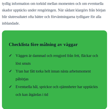
tydlig information om torktid mellan momenten och om eventuella
skador upptäcks under rengöringen. När sådant klargörs från början
blir slutresultatet ofta bättre och förväntningarna tydligare för alla
inblandade.
Checklista före målning av väggar
✓
Väggen är dammad och rengjord från fett, fläckar och
löst smuts
✓
Ytan har fått torka helt innan nästa arbetsmoment
påbörjas
✓
Eventuella hål, sprickor och ojämnheter har upptäckts
och kan åtgärdas i tid