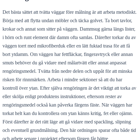
Det bästa sättet att tvätta väggar före målning är att arbeta metodiskt.
Börja med att flytta undan möbler och täcka golvet. Ta bort tavlor,
krokar och annat som sitter på väggen. Dammsug gärna längs lister,
i hörn och runt element där damm ofta samlas. Därefter torkar du av
väggen torrt med mikrofiberduk eller en lätt fuktad trasa för att få
bort ytdamm. Om väggen har fettfläckar, fingeravtryck eller annan
smuts behöver du gå vidare med målartvätt eller annat anpassat
rengöringsmedel. Tvätta från nedre delen och uppåt för att minska
risken för rinnmärken. Arbeta i mindre sektioner så att du har
kontroll över ytan. Efter själva rengöringen är det viktigt att torka av
eller skölja enligt produktens instruktioner, eftersom rester av
rengöringsmedel också kan påverka färgens fäste. När väggen har
torkat helt kan du kontrollera om ytan känns kritig, fet eller ojämn.
Först därefter är det rätt läge att gå vidare med spackling, slipning
och eventuell grundmålning. Den här ordningen sparar ofta både tid
och arbete senare i projektet eftersom färgen får bättre