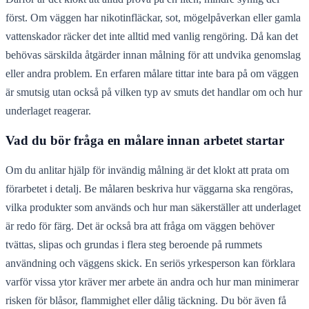
först. Om väggen har nikotinfläckar, sot, mögelpåverkan eller gamla
vattenskador räcker det inte alltid med vanlig rengöring. Då kan det
behövas särskilda åtgärder innan målning för att undvika genomslag
eller andra problem. En erfaren målare tittar inte bara på om väggen
är smutsig utan också på vilken typ av smuts det handlar om och hur
underlaget reagerar.
Vad du bör fråga en målare innan arbetet startar
Om du anlitar hjälp för invändig målning är det klokt att prata om
förarbetet i detalj. Be målaren beskriva hur väggarna ska rengöras,
vilka produkter som används och hur man säkerställer att underlaget
är redo för färg. Det är också bra att fråga om väggen behöver
tvättas, slipas och grundas i flera steg beroende på rummets
användning och väggens skick. En seriös yrkesperson kan förklara
varför vissa ytor kräver mer arbete än andra och hur man minimerar
risken för blåsor, flammighet eller dålig täckning. Du bör även få