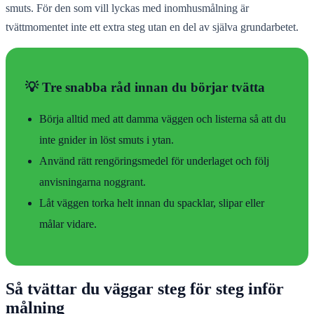
smuts. För den som vill lyckas med inomhusmålning är
tvättmomentet inte ett extra steg utan en del av själva grundarbetet.
💡 Tre snabba råd innan du börjar tvätta
Börja alltid med att damma väggen och listerna så att du
inte gnider in löst smuts i ytan.
Använd rätt rengöringsmedel för underlaget och följ
anvisningarna noggrant.
Låt väggen torka helt innan du spacklar, slipar eller
målar vidare.
Så tvättar du väggar steg för steg inför
målning