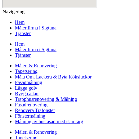
Navigering
Hem
Målerifirma i Sigtuna
Tjänster
Hem
Målerifirma i Sigtuna
Tjänster
Måleri & Renovering
Tapetsering
Måla Om, Lackera & Byta Köksluckor
Fasadmålning
Lägga golv
Bygga altan
Trapphusrenovering & Målning
Fasadrenovering
Renovera Träfönster
Fönstermålning
Målning av husfasad med slamfärg
Måleri & Renovering
Tapetsering