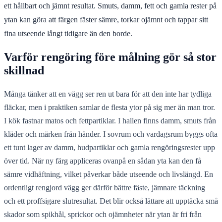
ett hållbart och jämnt resultat. Smuts, damm, fett och gamla rester på
ytan kan göra att färgen fäster sämre, torkar ojämnt och tappar sitt
fina utseende långt tidigare än den borde.
Varför rengöring före målning gör så stor
skillnad
Många tänker att en vägg ser ren ut bara för att den inte har tydliga
fläckar, men i praktiken samlar de flesta ytor på sig mer än man tror.
I kök fastnar matos och fettpartiklar. I hallen finns damm, smuts från
kläder och märken från händer. I sovrum och vardagsrum byggs ofta
ett tunt lager av damm, hudpartiklar och gamla rengöringsrester upp
över tid. När ny färg appliceras ovanpå en sådan yta kan den få
sämre vidhäftning, vilket påverkar både utseende och livslängd. En
ordentligt rengjord vägg ger därför bättre fäste, jämnare täckning
och ett proffsigare slutresultat. Det blir också lättare att upptäcka små
skador som spikhål, sprickor och ojämnheter när ytan är fri från