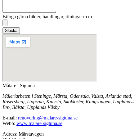
Bifoga gärna bilder, handlingar, ritningar m.m.
Skicka
Målare i Sigtuna
Måleriarbeten i Steninge, Märsta, Odensala, Valsta, Arlanda stad,
Rosersberg, Uppsala, Knivsta, Skokloster, Kungsängen, Upplands-
Bro, Bålsta, Upplands Väsby
E-mail:
renovering@malare-sigtuna.se
Webb:
www.malare-sigtuna.se
Adress: Märstavägen