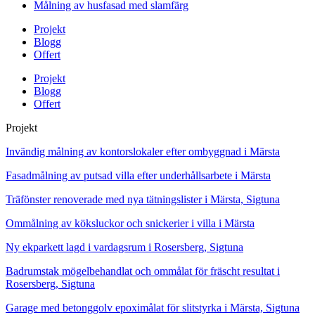
Målning av husfasad med slamfärg
Projekt
Blogg
Offert
Projekt
Blogg
Offert
Projekt
Invändig målning av kontorslokaler efter ombyggnad i Märsta
Fasadmålning av putsad villa efter underhållsarbete i Märsta
Träfönster renoverade med nya tätningslister i Märsta, Sigtuna
Ommålning av köksluckor och snickerier i villa i Märsta
Ny ekparkett lagd i vardagsrum i Rosersberg, Sigtuna
Badrumstak mögelbehandlat och ommålat för fräscht resultat i
Rosersberg, Sigtuna
Garage med betonggolv epoximålat för slitstyrka i Märsta, Sigtuna