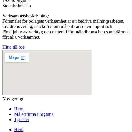
193 40 Sigtuna
Stockholms län
Verksamhetsbeskrivning:
Föremålet för bolagets verksamhet är att bedriva målningsarbeten,
fasadrenovering, snickeri inom måleribranschen import och
försäljning av verktyg och material för måleribranschen samt därmed
förenlig verksamhet.
Hitta till oss
Navigering
Hem
Målerifirma i Sigtuna
Tjänster
Hem