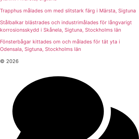
Trapphus målades om med slitstark färg i Märsta, Sigtuna
Stålbalkar blästrades och industrimålades för långvarigt
korrosionsskydd i Skånela, Sigtuna, Stockholms län
Fönsterbågar kittades om och målades för tät yta i
Odensala, Sigtuna, Stockholms län
© 2026