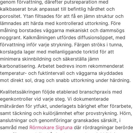
genom förvattning, därefter putsreparation med
kalkbaserat bruk anpassat till befintlig hårdhet och
porositet. Ytan filtsades för att få en jämn struktur och
lämnades att härda med kontrollerad uttorkning. Före
målning borstades väggarna mekaniskt och dammsögs
noggrant. Kalkmålningen utfördes diffusionsöppet, med
förvattning inför varje strykning. Färgen ströks i tunna,
korslagda lager med mellanliggande torktid för att
minimera skinnbildning och säkerställa jämn
karbonatisering. Arbetet bedrevs inom rekommenderat
temperatur- och fuktintervall och väggarna skyddades
mot direkt sol, drag och snabb uttorkning under härdning.
Kvalitetssäkringen följde etablerad branschpraxis med
egenkontroller vid varje steg. Vi dokumenterade
mätvärden för ytfukt, underlagets bärighet efter förarbete,
samt täckning och kulörjämnhet efter provstrykning. Hörn,
anslutningar och genomföringar granskades särskilt, i
samråd med
Rörmokare Sigtuna
där rördragningar berörde