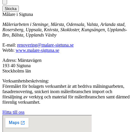
Skicka
Målare i Sigtuna
Måleriarbeten i Steninge, Märsta, Odensala, Valsta, Arlanda stad,
Rosersberg, Uppsala, Knivsta, Skokloster, Kungsängen, Upplands-
Bro, Bålsta, Upplands Väsby
E-mail:
renovering@malare-sigtuna.se
Webb:
www.malare-sigtuna.se
Adress: Märstavägen
193 40 Sigtuna
Stockholms län
Verksamhetsbeskrivning:
Föremålet för bolagets verksamhet är att bedriva målningsarbeten,
fasadrenovering, snickeri inom måleribranschen import och
försäljning av verktyg och material för måleribranschen samt därmed
förenlig verksamhet.
Hitta till oss