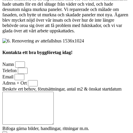
hade utsatts för en del slitage från väder och vind, och hade
dessutom några murkna paneler. Vi reparerade och målade om
fasaden, och bytte ut murkna och skadade paneler mot nya. Ägaren
blev mycket nöjd över vår insats och över hur de inte längre
behövde oroa sig över att få problem med fuktskador, och vi var
glada över att vårt arbete uppskattades.
Kontakta ett bra byggföretag idag!
Namn
Telefon
Email
Adress + Ort
Beskriv ert behov, förutsättningar, antal m2 & önskat startdatum
Bifoga gärna bilder, handlingar, ritningar m.m.