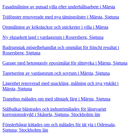
Fasadmålning av putsad villa efter underhållsarbete i Märsta
Träfönster renoverade med nya tätningslister i Märsta, Sigtuna
Ommålning av köksluckor och snickerier i villa i Märsta
Ny ekparkett lagd i vardagsrum i Rosersberg, Sigtuna
Badrumstak mögelbehandlat och ommålat för fräscht resultat i
Rosersberg, Sigtuna
Garage med betonggolv epoximålat för slitstyrka i Märsta, Sigtuna
Tapetsering av vardagsrum och sovrum i Märsta, Sigtuna
Lägenhet renoverad med spackling, målning och nya ytskikt i
Märsta, Sigtuna
Trapphus målades om med slitstark färg i Märsta, Sigtuna
Stålbalkar blästrades och industrimålades för långvarigt
korrosionsskydd i Skånela, Sigtuna, Stockholms län
Fönsterbågar kittades om och målades för tät yta i Odensala,
Sigtuna, Stockholms län